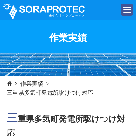
t
o
g
g
l
e
作業実績
n
a
v
i
g
a
t
i
o
n
作業実績
三重県多気町発電所駆けつけ対応
三
重県多気町発電所駆けつけ対
応