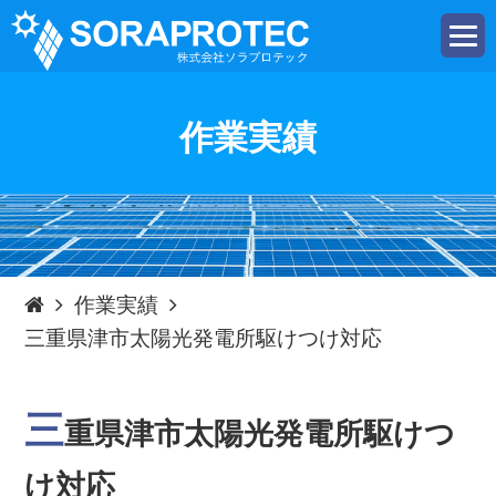
t
o
g
g
l
e
作業実績
n
a
v
i
g
a
t
i
o
n
作業実績
三重県津市太陽光発電所駆けつけ対応
三
重県津市太陽光発電所駆けつ
け対応