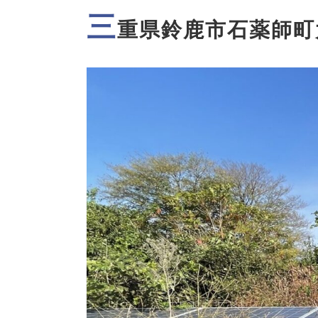
三
重県鈴鹿市石薬師町