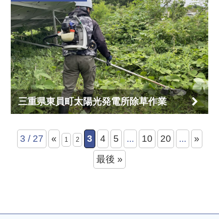
三重県東員町太陽光発電所除草作業
3 / 27
«
3
4
5
...
10
20
...
»
1
2
最後 »