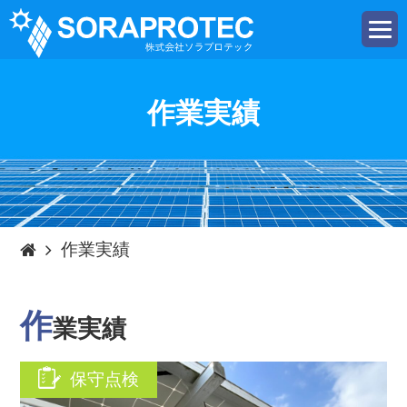
t
o
g
g
l
e
作業実績
n
a
v
i
g
a
t
i
o
n
作業実績
作
業実績
保守点検