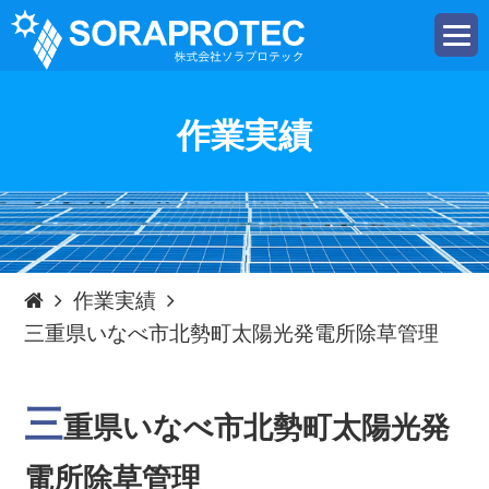
t
o
g
g
l
e
作業実績
n
a
v
i
g
a
t
i
o
n
作業実績
三重県いなべ市北勢町太陽光発電所除草管理
三
重県いなべ市北勢町太陽光発
電所除草管理