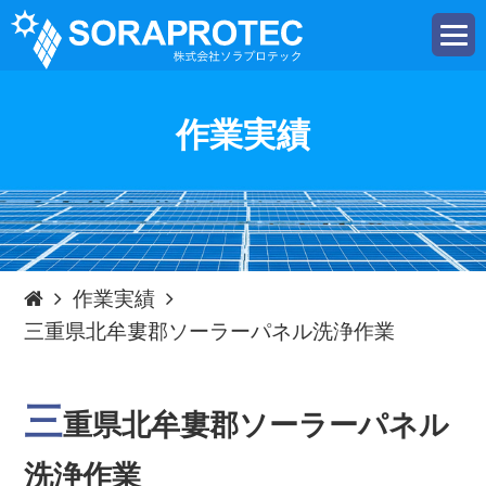
t
o
g
g
l
e
作業実績
n
a
v
i
g
a
t
i
o
n
作業実績
三重県北牟婁郡ソーラーパネル洗浄作業
三
重県北牟婁郡ソーラーパネル
洗浄作業