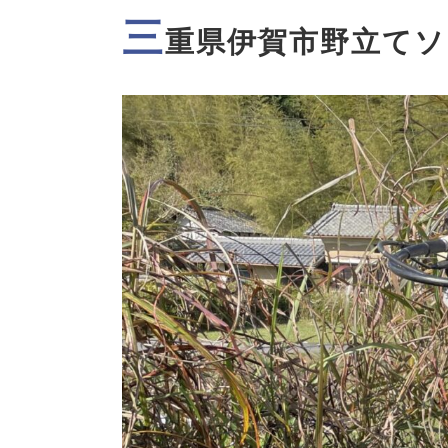
三
重県伊賀市野立てソ