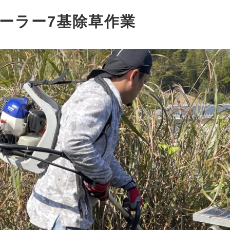
ーラー7基除草作業