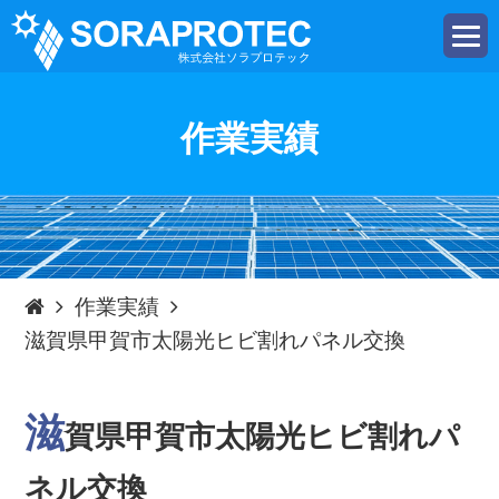
t
o
g
g
l
e
作業実績
n
a
v
i
g
a
t
i
o
n
作業実績
滋賀県甲賀市太陽光ヒビ割れパネル交換
滋
賀県甲賀市太陽光ヒビ割れパ
ネル交換