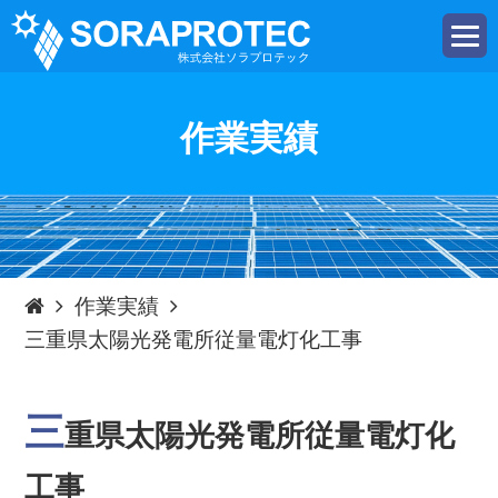
t
o
g
g
l
e
作業実績
n
a
v
i
g
a
t
i
o
n
作業実績
三重県太陽光発電所従量電灯化工事
三
重県太陽光発電所従量電灯化
工事