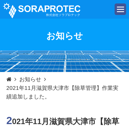
t
o
g
g
l
e
お知らせ
n
a
v
i
g
a
t
i
o
n
お知らせ
2021年11月滋賀県大津市【除草管理】作業実
績追加しました。
2
021年11月滋賀県大津市【除草