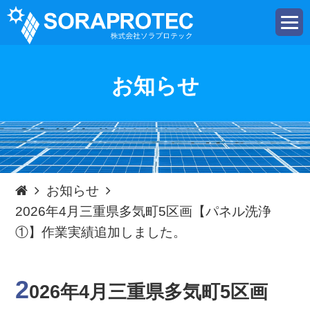
t
o
g
g
l
e
お知らせ
n
a
v
i
g
a
t
i
o
n
お知らせ
2026年4月三重県多気町5区画【パネル洗浄
①】作業実績追加しました。
2
026年4月三重県多気町5区画