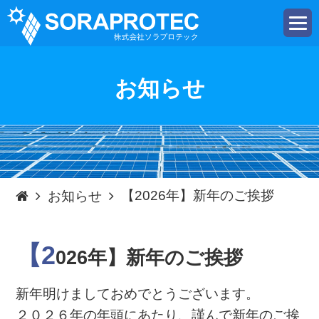
t
o
g
g
l
e
お知らせ
n
a
v
i
g
a
t
i
o
n
【2026年】新年のご挨拶
お知らせ
【2
026年】新年のご挨拶
新年明けましておめでとうございます。
２０２６年の年頭にあたり、謹んで新年のご挨