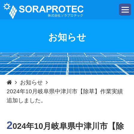
t
o
g
g
l
e
お知らせ
n
a
v
i
g
a
t
i
o
n
お知らせ
2024年10月岐阜県中津川市【除草】作業実績
追加しました。
2
024年10月岐阜県中津川市【除