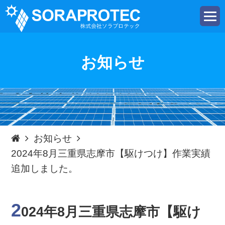
t
o
g
g
l
e
お知らせ
n
a
v
i
g
a
t
i
o
n
お知らせ
2024年8月三重県志摩市【駆けつけ】作業実績
追加しました。
2
024年8月三重県志摩市【駆け