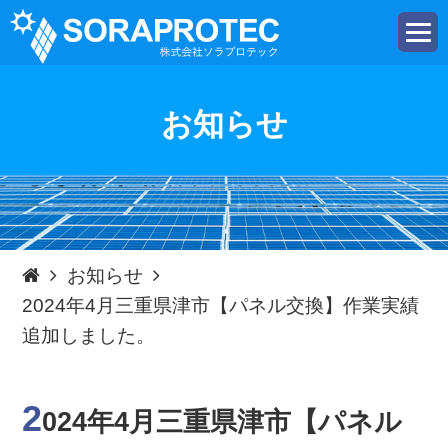
t
o
g
g
l
e
お知らせ
n
a
v
i
g
a
t
i
o
n
お知らせ
2024年4月三重県津市【パネル交換】作業実績
追加しました。
2
024年4月三重県津市【パネル