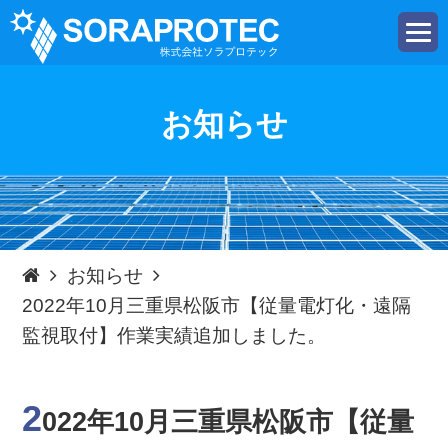
t
o
g
g
l
e
お知らせ
n
a
v
i
g
a
t
i
o
n
お知らせ
2022年10月三重県松阪市【従量電灯化・遠隔
監視取付】作業実績追加しました。
2
022年10月三重県松阪市【従量