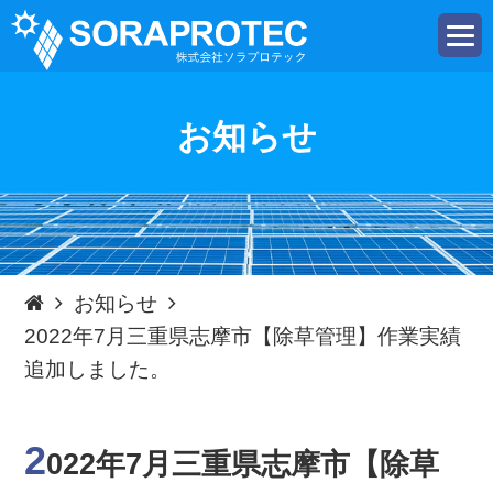
t
o
g
g
l
e
お知らせ
n
a
v
i
g
a
t
i
o
n
お知らせ
2022年7月三重県志摩市【除草管理】作業実績
追加しました。
2
022年7月三重県志摩市【除草