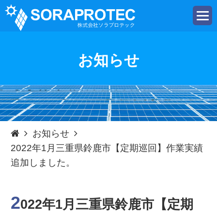
t
o
g
g
l
e
お知らせ
n
a
v
i
g
a
t
i
o
n
お知らせ
2022年1月三重県鈴鹿市【定期巡回】作業実績
追加しました。
2
022年1月三重県鈴鹿市【定期