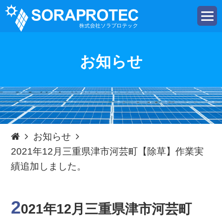
t
o
g
g
l
e
お知らせ
n
a
v
i
g
a
t
i
o
n
お知らせ
2021年12月三重県津市河芸町【除草】作業実
績追加しました。
2
021年12月三重県津市河芸町